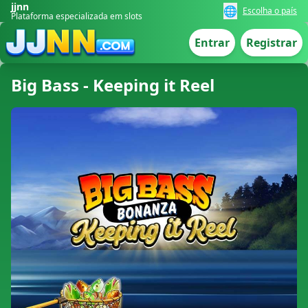
jjnn
🌐
Escolha o país
Plataforma especializada em slots
Entrar
Registrar
Big Bass - Keeping it Reel