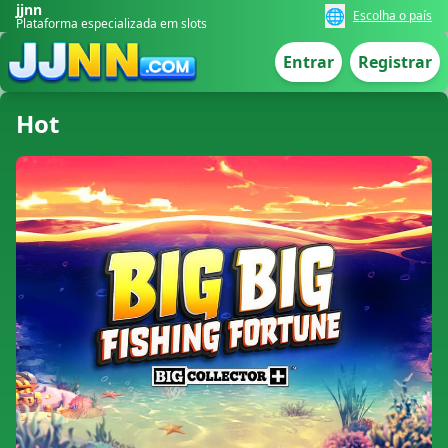
jjnn
🌐
Escolha o país
Plataforma especializada em slots
Entrar
Registrar
Hot