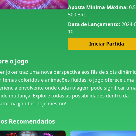
Aposta Mínima-Máxima:
0.5
500 BRL
Data de Lançamento:
2024-0
10
Iniciar Partida
bre o Jogo
er Joker traz uma nova perspectiva aos fãs de slots dinâmic
 temas coloridos e animações fluidas, o jogo oferece uma
eriência envolvente onde cada rolagem pode significar um
nde mudança. Explore todas as possibilidades dentro da
taforma jjnn bet hoje mesmo!
gos Recomendados