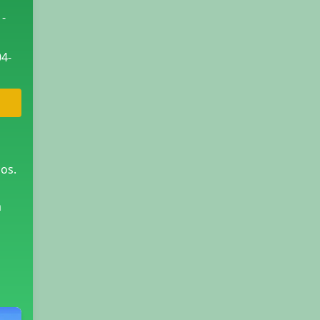
 -
4-
os.
a