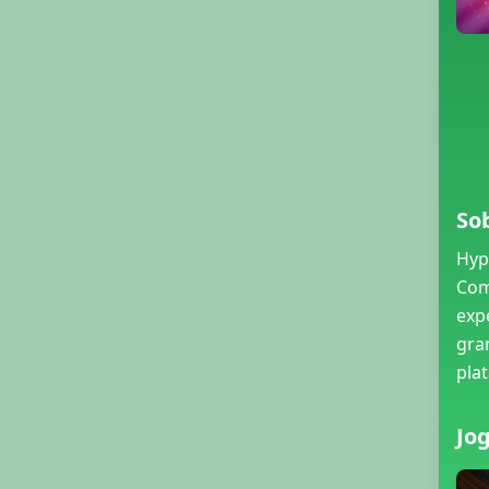
So
Hyp
Com
exp
gra
pla
Jo