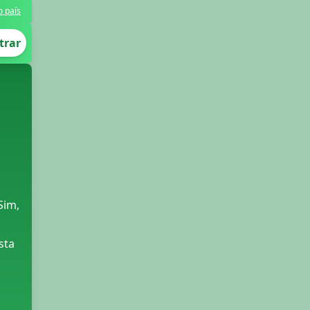
o país
trar
Sim,
sta