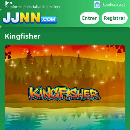
jjnn
🌐
Escolha o país
Plataforma especializada em slots
Entrar
Registrar
Kingfisher