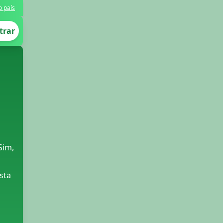
o país
trar
Sim,
sta