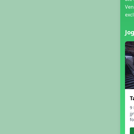
Ven
exc
Jo
T
9 
jj
fo
c
p