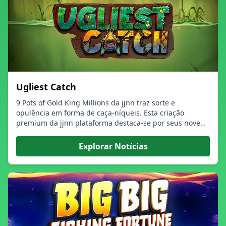
Ugliest Catch
9 Pots of Gold King Millions da jjnn traz sorte e
opulência em forma de caça-níqueis. Esta criação
premium da jjnn plataforma destaca-se por seus nove
potes de ouro interativos e um jackpot progressivo real
com ganhos potencialmente ilimitados...
Explorar Notícias